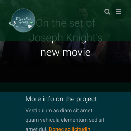
Skip
to
On the set of
content
Joseph Knight’s
new movie
More info on the project
Vestibulum ac diam sit amet
quam vehicula elementum sed sit
amet dui.
Donec sollicitudin